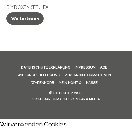
DIY BOXEN SET „LEA“
Weiterlesen
BACK
DATENSCHUTZERKLÄRUNG
IMPRESSUM
AGB
TO
WIDERRUFSBELEHRUNG
VERSANDINFORMATIONEN
TOP
WARENKORB
MEIN KONTO
KASSE
©
BOX-SHOP
2026
SICHTBAR GEMACHT VON
FARA MEDIA
Wir verwenden Cookies!