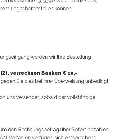
e Schmiedestraße 13, 3340 Waidhofen/Ybbs,
erem Lager bereitstellen können.
ungseingang werden wir Ihre Bestellung
IZ), verrechnen Banken € 10,-
 geben Sie dies bei Ihrer Überweisung unbedingt
on uns versendet, sobald der vollständige
. Um den Rechnungsbetrag über Sofort bezahlen
TAN-Verfahren verfügen, sich entsprechend