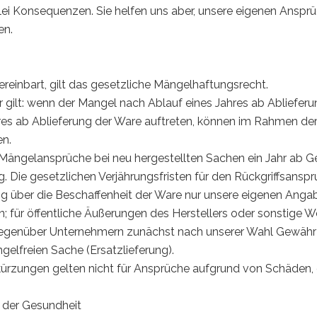
rlei Konsequenzen. Sie helfen uns aber, unsere eigenen Ansp
en.
reinbart, gilt das gesetzliche Mängelhaftungsrecht.
ilt: wenn der Mangel nach Ablauf eines Jahres ab Ablieferun
res ab Ablieferung der Ware auftreten, können im Rahmen der 
en.
ür Mängelansprüche bei neu hergestellten Sachen ein Jahr ab
g. Die gesetzlichen Verjährungsfristen für den Rückgriffsans
g über die Beschaffenheit der Ware nur unsere eigenen Ang
en; für öffentliche Äußerungen des Herstellers oder sonstig
ir gegenüber Unternehmern zunächst nach unserer Wahl Gewäh
elfreien Sache (Ersatzlieferung).
ürzungen gelten nicht für Ansprüche aufgrund von Schäden, di
 der Gesundheit