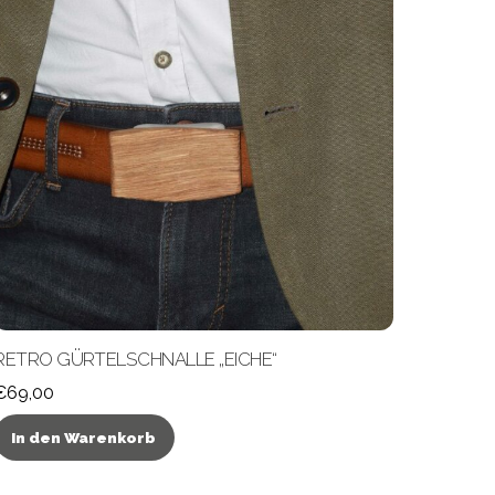
RETRO GÜRTELSCHNALLE „EICHE“
€
69,00
In den Warenkorb