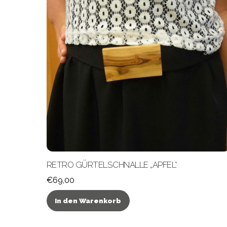
RETRO GÜRTELSCHNALLE „APFEL“
€
69,00
In den Warenkorb