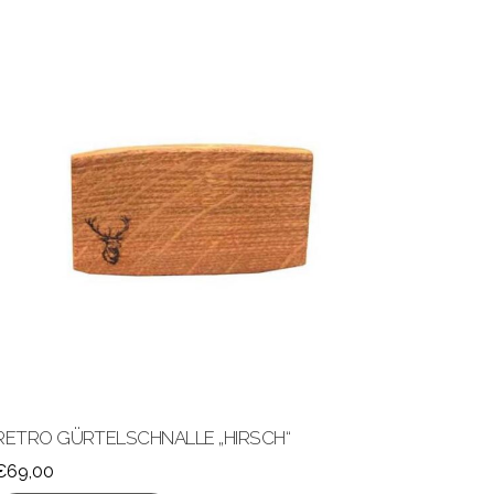
RETRO GÜRTELSCHNALLE „HIRSCH“
€
69,00