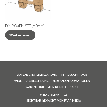
DIY BOXEN SET „ADAM“
Weiterlesen
BACK
DATENSCHUTZERKLÄRUNG
IMPRESSUM
AGB
TO
WIDERRUFSBELEHRUNG
VERSANDINFORMATIONEN
TOP
WARENKORB
MEIN KONTO
KASSE
©
BOX-SHOP
2026
SICHTBAR GEMACHT VON
FARA MEDIA