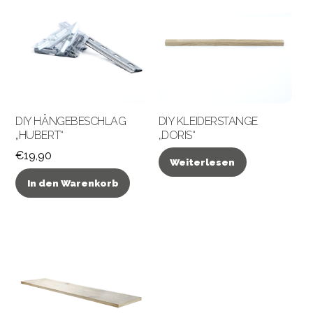
DIY HÄNGEBESCHLAG
DIY KLEIDERSTANGE
„HUBERT“
„DORIS“
€
19,90
Weiterlesen
In den Warenkorb