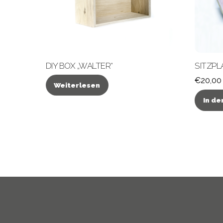
DIY BOX „WALTER“
SITZPL
€
20,00
Weiterlesen
In d