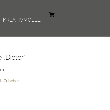
Cart
KREATIVMÖBEL
 „Dieter“
mm
t
Zubehör
,