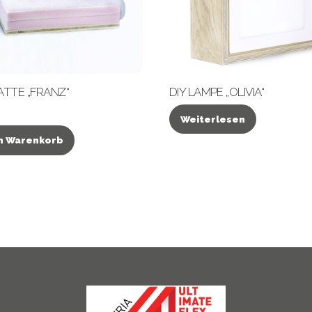
ATTE „FRANZ“
DIY LAMPE „OLIVIA“
Weiterlesen
en Warenkorb